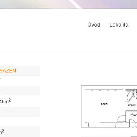
Úvod
Lokalita
SAZEN
í
1
2
,46m
2
m