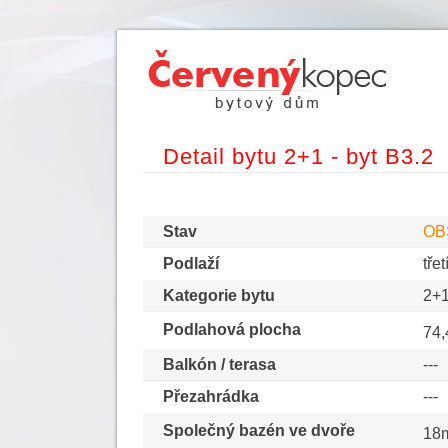
Detail bytu 2+1 - byt B3.2
Stav
OB
Podlaží
třet
Kategorie bytu
2+
Podlahová plocha
74
Balkón / terasa
---
Přezahrádka
---
Společný bazén ve dvoře
18