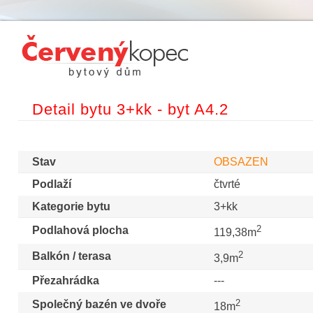
Detail bytu 3+kk - byt A4.2
Stav
OBSAZEN
Podlaží
čtvrté
Kategorie bytu
3+kk
2
Podlahová plocha
119,38m
2
Balkón / terasa
3,9m
Přezahrádka
---
2
Společný bazén ve dvoře
18m